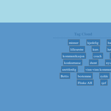
Tag Cloud
minner
kjedelig
h
lillesøstre
kurs
hø
kommunikasjon
coach
konkurranse
dumt
nys
urettferdig
vinn-vinn kommun
Bettis
bestemme
rydde
Flinke AH
sjef