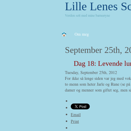
Lille Lenes S
Verden sett med mine barneøyne
Om meg
September 25th, 2
Dag 18: Levende lu
Tuesday, September 25th, 2012
For ikke så lenge siden var jeg med vo
to menn som heter Jarle og Rune (se på R
damer og menner som giftet seg, men så
Email
Print