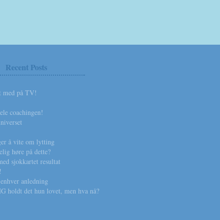
Recent Posts
rt med på TV!
ele coachingen!
universet
er å vite om lytting
elig høre på dette?
ed sjokkartet resultat
!
 enhver anledning
G holdt det hun lovet, men hva nå?