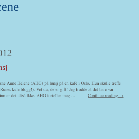
cene
012
nsj
ksne Anne Helene (AHG) på lunsj på en kafé i Oslo. Hun skulle treffe
unes kule blogg!). Vet du, de er gift! Jeg trodde at det bare var
nn er det altså ikke. AHG forteller meg …
Continue reading →